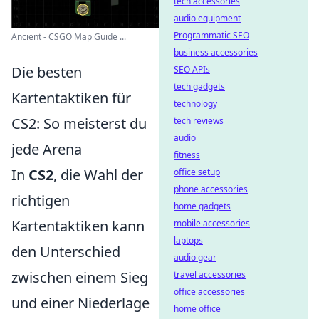
tech accessories
audio equipment
Programmatic SEO
Ancient - CSGO Map Guide ...
business accessories
Die besten
SEO APIs
tech gadgets
Kartentaktiken für
technology
CS2: So meisterst du
tech reviews
audio
jede Arena
fitness
In
CS2
, die Wahl der
office setup
phone accessories
richtigen
home gadgets
Kartentaktiken kann
mobile accessories
laptops
den Unterschied
audio gear
zwischen einem Sieg
travel accessories
office accessories
und einer Niederlage
home office