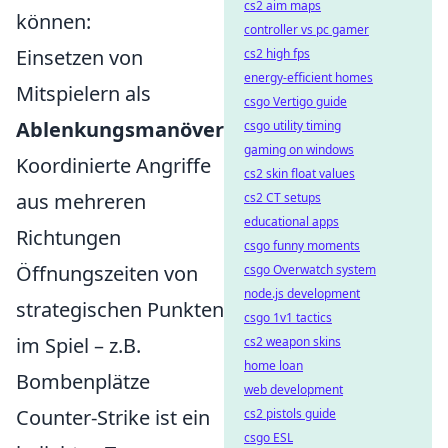
cs2 aim maps
können:
controller vs pc gamer
Einsetzen von
cs2 high fps
energy-efficient homes
Mitspielern als
csgo Vertigo guide
Ablenkungsmanöver
csgo utility timing
gaming on windows
Koordinierte Angriffe
cs2 skin float values
aus mehreren
cs2 CT setups
educational apps
Richtungen
csgo funny moments
Öffnungszeiten von
csgo Overwatch system
node.js development
strategischen Punkten
csgo 1v1 tactics
im Spiel – z.B.
cs2 weapon skins
home loan
Bombenplätze
web development
Counter-Strike ist ein
cs2 pistols guide
csgo ESL