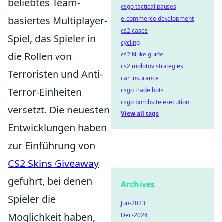
beliebtes Team-
csgo tactical pauses
basiertes Multiplayer-
e-commerce development
cs2 cases
Spiel, das Spieler in
cycling
die Rollen von
cs2 Nuke guide
cs2 molotov strategies
Terroristen und Anti-
car insurance
Terror-Einheiten
csgo trade bots
csgo bombsite execution
versetzt. Die neuesten
View all tags
Entwicklungen haben
zur Einführung von
CS2 Skins Giveaway
geführt, bei denen
Archives
Spieler die
Jun-2023
Möglichkeit haben,
Dec-2024