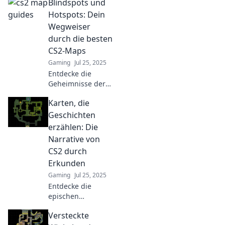
Blindspots und
Elevate your game
and dominate
Hotspots: Dein
digital maps like
Wegweiser
never before.
durch die besten
CS2-Maps
Gaming
Jul 25, 2025
Entdecke die
Geheimnisse der
besten CS2-Maps!
Karten, die
Blindspots und
Hotspots enthüllen
Geschichten
deine
erzählen: Die
strategischen
Narrative von
Vorteile für
CS2 durch
epische Matches.
Erkunden
Gaming
Jul 25, 2025
Entdecke die
epischen
Geschichten hinter
Versteckte
den Karten von