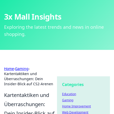
3x Mall Insights
Exploring the latest trends and news in online
shopping.
Home
›
Gaming
›
Kartentaktiken und
Überraschungen: Dein
Insider-Blick auf CS2-Arenen
Categories
Kartentaktiken und
Education
Gaming
Überraschungen:
Home Improvement
Dein Insider-Blick auf
Web Development