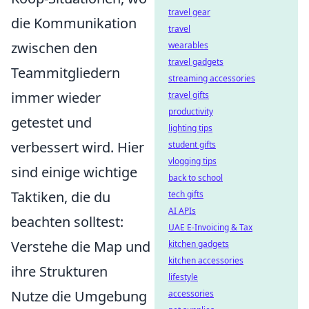
travel gear
die Kommunikation
travel
zwischen den
wearables
travel gadgets
Teammitgliedern
streaming accessories
immer wieder
travel gifts
productivity
getestet und
lighting tips
verbessert wird. Hier
student gifts
vlogging tips
sind einige wichtige
back to school
Taktiken, die du
tech gifts
AI APIs
beachten solltest:
UAE E-Invoicing & Tax
Verstehe die Map und
kitchen gadgets
kitchen accessories
ihre Strukturen
lifestyle
Nutze die Umgebung
accessories