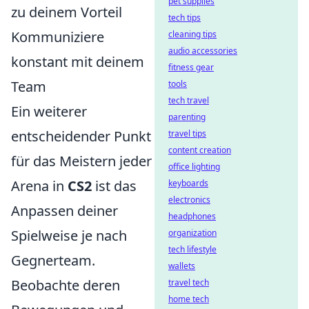
pet supplies
zu deinem Vorteil
tech tips
Kommuniziere
cleaning tips
audio accessories
konstant mit deinem
fitness gear
Team
tools
tech travel
Ein weiterer
parenting
entscheidender Punkt
travel tips
content creation
für das Meistern jeder
office lighting
Arena in
CS2
ist das
keyboards
electronics
Anpassen deiner
headphones
Spielweise je nach
organization
tech lifestyle
Gegnerteam.
wallets
Beobachte deren
travel tech
home tech