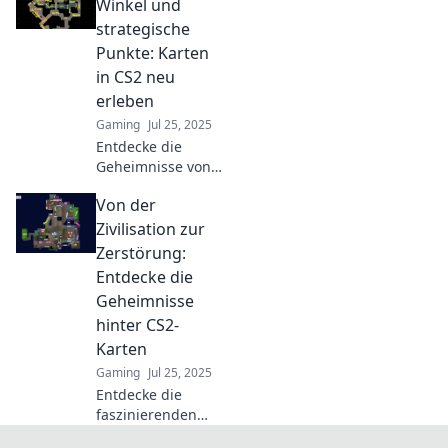
CS2! Tauche ein in
Winkel und
ihre Narrative und
strategische
erlebe das Spiel
Punkte: Karten
auf eine ganz
in CS2 neu
neue Art!
erleben
Gaming
Jul 25, 2025
Entdecke die
Geheimnisse von
CS2: versteckte
Von der
Winkel und
strategische
Zivilisation zur
Punkte, um dein
Zerstörung:
Gameplay auf ein
Entdecke die
neues Level zu
Geheimnisse
heben!
hinter CS2-
Karten
Gaming
Jul 25, 2025
Entdecke die
faszinierenden
Geheimnisse der