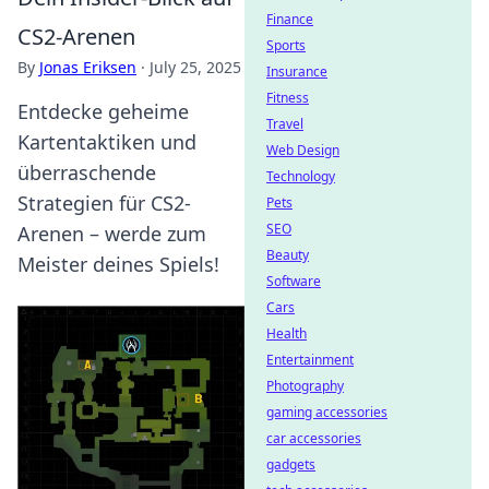
Finance
CS2-Arenen
Sports
By
Jonas Eriksen
·
July 25, 2025
Insurance
Fitness
Entdecke geheime
Travel
Kartentaktiken und
Web Design
überraschende
Technology
Strategien für CS2-
Pets
SEO
Arenen – werde zum
Beauty
Meister deines Spiels!
Software
Cars
Health
Entertainment
Photography
gaming accessories
car accessories
gadgets