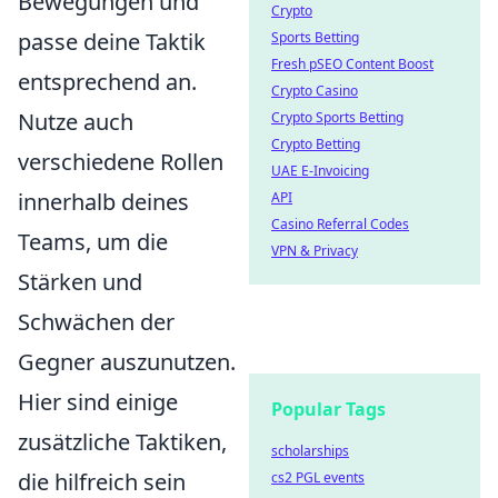
Bewegungen und
Crypto
passe deine Taktik
Sports Betting
Fresh pSEO Content Boost
entsprechend an.
Crypto Casino
Nutze auch
Crypto Sports Betting
Crypto Betting
verschiedene Rollen
UAE E-Invoicing
innerhalb deines
API
Casino Referral Codes
Teams, um die
VPN & Privacy
Stärken und
Schwächen der
Gegner auszunutzen.
Hier sind einige
Popular Tags
zusätzliche Taktiken,
scholarships
die hilfreich sein
cs2 PGL events