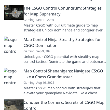
turn the tide of victory in every match.
The CSGO Control Conundrum: Strategies
for Map Supremacy
Gaming
Sep 11, 2025
Master CSGO with our ultimate guide to map
strategies! Unlock dominance and conquer every
corner of the battlefield today!
Map Control Ninja: Stealthy Strategies for
CSGO Domination
Gaming
Sep 9, 2025
Unlock your CSGO potential with stealthy map
control tactics! Dominate the game and outsmart
your enemies like a true ninja!
Map Control Shenanigans: Navigate CS:GO
Like a Chess Grandmaster
Gaming
Aug 16, 2025
Master CS:GO map control with strategies that
elevate your gameplay! Navigate like a chess
grandmaster and dominate every match!
Conquer the Corners: Secrets of CSGO Map
Control