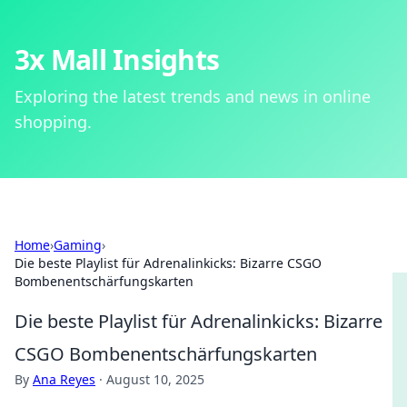
3x Mall Insights
Exploring the latest trends and news in online
shopping.
Home
›
Gaming
›
Die beste Playlist für Adrenalinkicks: Bizarre CSGO
Bombenentschärfungskarten
Die beste Playlist für Adrenalinkicks: Bizarre
CSGO Bombenentschärfungskarten
By
Ana Reyes
·
August 10, 2025