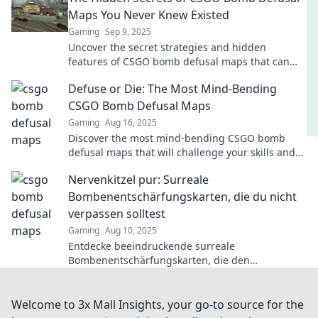
Maps You Never Knew Existed
Gaming
Sep 9, 2025
Uncover the secret strategies and hidden
features of CSGO bomb defusal maps that can
transform your gameplay. Don’t miss out!
Defuse or Die: The Most Mind-Bending
CSGO Bomb Defusal Maps
Gaming
Aug 16, 2025
Discover the most mind-bending CSGO bomb
defusal maps that will challenge your skills and
blow your mind—can you defuse or die?
Nervenkitzel pur: Surreale
Bombenentschärfungskarten, die du nicht
verpassen solltest
Gaming
Aug 10, 2025
Entdecke beeindruckende surreale
Bombenentschärfungskarten, die den
Nervenkitzel pur bieten! Verpass nicht diese
einzigartigen Kunstwerke!
Welcome to 3x Mall Insights, your go-to source for the