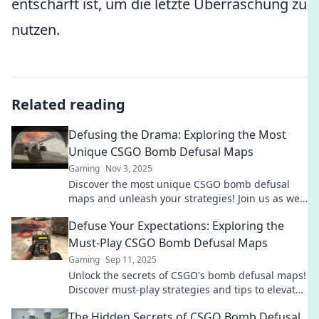
entschärft ist, um die letzte Überraschung zu
nutzen.
Related reading
Defusing the Drama: Exploring the Most
Unique CSGO Bomb Defusal Maps
Gaming
Nov 3, 2025
Discover the most unique CSGO bomb defusal
maps and unleash your strategies! Join us as we
defuse drama and elevate your gameplay!
Defuse Your Expectations: Exploring the
Must-Play CSGO Bomb Defusal Maps
Gaming
Sep 11, 2025
Unlock the secrets of CSGO's bomb defusal maps!
Discover must-play strategies and tips to elevate
your game. Don't miss out!
The Hidden Secrets of CSGO Bomb Defusal